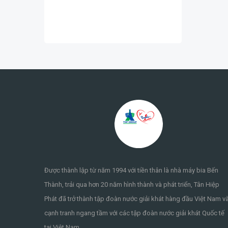
Được thành lập từ năm 1994 với tiền thân là nhà máy bia Bến
Thành, trải qua hơn 20 năm hình thành và phát triển, Tân Hiệp
Phát đã trở thành tập đoàn nước giải khát hàng đầu Việt Nam v
cạnh tranh ngang tầm với các tập đoàn nước giải khát Quốc tế
tại Việt Nam.