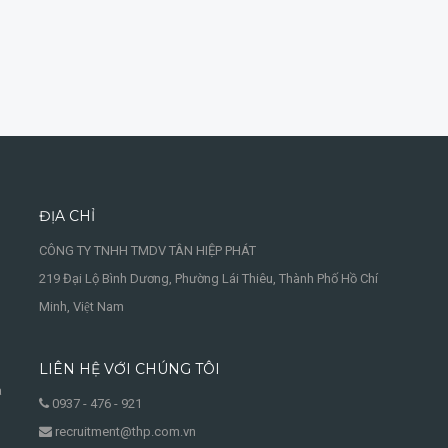
ĐỊA CHỈ
CÔNG TY TNHH TMDV TÂN HIỆP PHÁT
219 Đại Lộ Bình Dương, Phường Lái Thiêu, Thành Phố Hồ Chí
Minh, Việt Nam
LIÊN HỆ VỚI CHÚNG TÔI
à
0937 - 476 - 921
recruitment@thp.com.vn