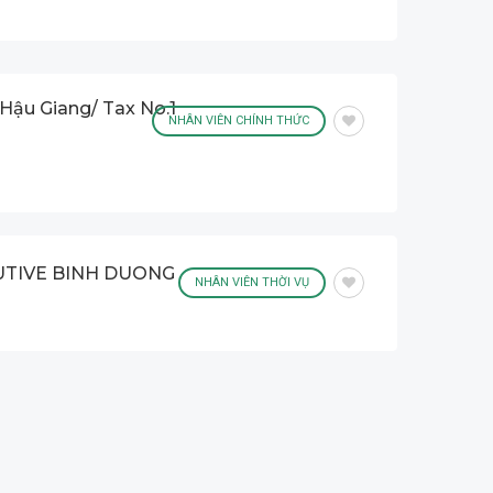
Hậu Giang/ Tax No.1
NHÂN VIÊN CHÍNH THỨC
UTIVE BINH DUONG
NHÂN VIÊN THỜI VỤ