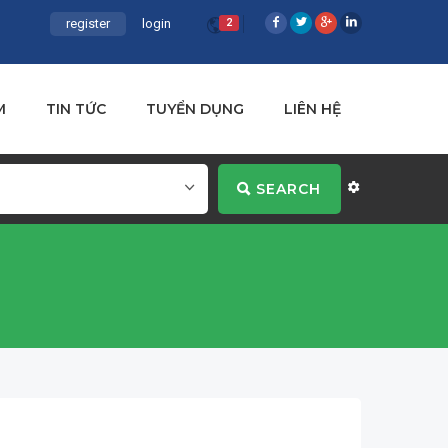
register
login
2
M
TIN TỨC
TUYỂN DỤNG
LIÊN HỆ
SEARCH