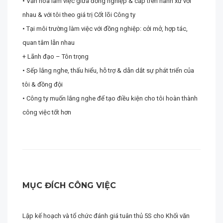
• Văn hóa làm việc giữa đồng nghiệp & cấp trên hành xử với
nhau & với tôi theo giá trị Cốt lõi Công ty
• Tại môi trường làm việc với đồng nghiệp: cởi mở, hợp tác,
quan tâm lẫn nhau
+ Lãnh đạo – Tôn trọng
• Sếp lắng nghe, thấu hiểu, hỗ trợ & dẫn dắt sự phát triển của
tôi & đồng đội
• Công ty muốn lắng nghe để tạo điều kiện cho tôi hoàn thành
công việc tốt hơn
MỤC ĐÍCH CÔNG VIỆC
Lập kế hoạch và tổ chức đánh giá tuân thủ 5S cho Khối văn