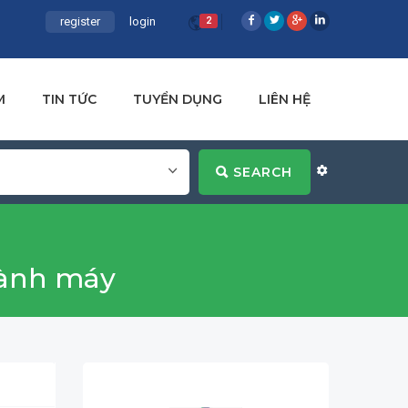
register
login
2
M
TIN TỨC
TUYỂN DỤNG
LIÊN HỆ
SEARCH
hành máy