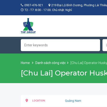
0937-476-921
219 Đại Lộ Bình Dương, Phường Lái Thiêu
T2 - T7: 8.00 - 17.00. Chủ nhật: Nghỉ
Home
Danh sách công việc
[Chu Lai] Operator Husk
[Chu Lai] Operator Hu
Quảng Nam
LOCATION: