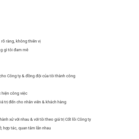
rõ ràng, không thiên vị
ng gì tôi đam mê
ị cho Công ty & đồng đội của tôi thành công
c hiện công việc
giá trị đến cho nhân viên & khách hàng
nh xử với nhau & với tôi theo giá trị Cốt lõi Công ty
ở, hợp tác, quan tâm lẫn nhau