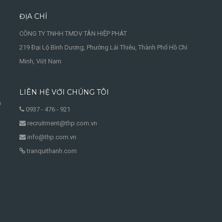
ĐỊA CHỈ
CÔNG TY TNHH TMDV TÂN HIỆP PHÁT
219 Đại Lộ Bình Dương, Phường Lái Thiêu, Thành Phố Hồ Chí
Minh, Việt Nam
LIÊN HỆ VỚI CHÚNG TÔI
à
0937 - 476 - 921
recruitment@thp.com.vn
info@thp.com.vn
tranquithanh.com