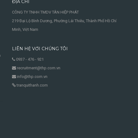
ĐỊA CHỈ
CÔNG TY TNHH TMDV TÂN HIỆP PHÁT
219 Đại Lộ Bình Dương, Phường Lái Thiêu, Thành Phố Hồ Chí
Minh, Việt Nam
LIÊN HỆ VỚI CHÚNG TÔI
à
0937 - 476 - 921
recruitment@thp.com.vn
info@thp.com.vn
tranquithanh.com