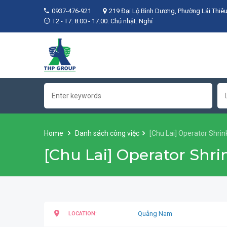
0937-476-921
219 Đại Lộ Bình Dương, Phường Lái Thiêu
T2 - T7: 8.00 - 17.00. Chủ nhật: Nghỉ
Home
Danh sách công việc
[Chu Lai] Operator Shri
[Chu Lai] Operator Shr
Quảng Nam
LOCATION: