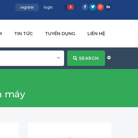
register
login
2
M
TIN TỨC
TUYỂN DỤNG
LIÊN HỆ
SEARCH
nh máy