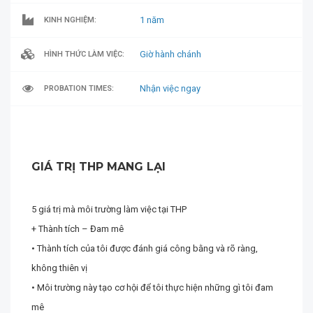
1 năm
KINH NGHIỆM:
Giờ hành chánh
HÌNH THỨC LÀM VIỆC:
Nhận việc ngay
PROBATION TIMES:
GIÁ TRỊ THP MANG LẠI
5 giá trị mà môi trường làm việc tại THP
+ Thành tích – Đam mê
• Thành tích của tôi được đánh giá công bằng và rõ ràng,
không thiên vị
• Môi trường này tạo cơ hội để tôi thực hiện những gì tôi đam
mê