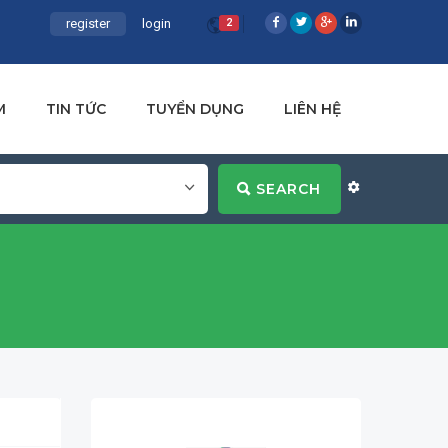
register
login
2
M
TIN TỨC
TUYỂN DỤNG
LIÊN HỆ
SEARCH