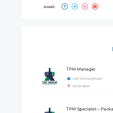
SHARE:
TPM Manager
Linh VoHoangKhanh
Hồ Chí Minh
TPM Specialist – Pack