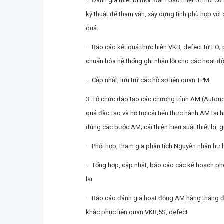
– Đánh giá thiết bị mới: Đảm bảo thiết bị mới có
kỹ thuật để tham vấn, xây dựng tính phù hợp với
quả.
– Báo cáo kết quả thực hiện VKB, defect từ EO; p
chuẩn hóa hệ thống ghi nhận lỗi cho các hoạt đ
– Cập nhật, lưu trữ các hồ sơ liên quan TPM.
3. Tổ chức đào tạo các chương trình AM (Autono
quả đào tạo và hỗ trợ cải tiến thực hành AM tạ
đúng các bước AM; cải thiện hiệu suất thiết bị, g
– Phối hợp, tham gia phân tích Nguyên nhân hư 
– Tổng hợp, cập nhật, báo cáo các kế hoạch ph
lại
– Báo cáo đánh giá hoạt động AM hàng tháng đ
khắc phục liên quan VKB,5S, defect