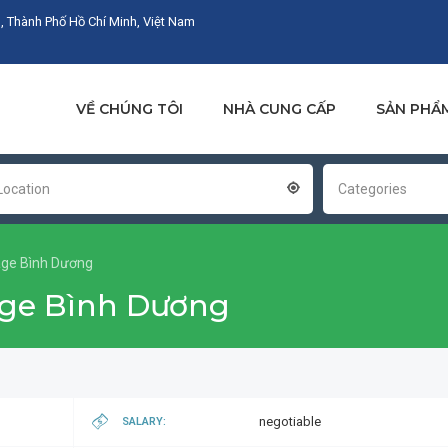
, Thành Phố Hồ Chí Minh, Việt Nam
VỀ CHÚNG TÔI
NHÀ CUNG CẤP
SẢN PHẨ
Location
Categories
age Bình Dương
rage Bình Dương
negotiable
SALARY: