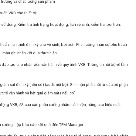
i trường và chất lượng sản phẩm
chuẩn VKB cho thiết bị:
sử dụng: Kiểm tra tình trạng hoạt động, lịch vệ sinh, kiểm tra, bôi trơn.
huẩn, lịch trình định kỳ cho vệ sinh, bôi trơn. Phân công nhân sự phụ trách
u mẫu ghi nhận kết quả thực hiện.
 đào tạo cho nhân viên vận hành về quy trình VKB. Thông tin nội bộ về tầm
 giám sát định kỳ (nếu có) (audit nội bộ). Ghi nhận phản hồi từ các bộ phận
c tế vận hành và kết quả giám sát ( nếu có).
t động VKB, 5S của các phân xưởng nhằm cải thiện, nâng cao hiệu suất
ân xưởng. Lập báo cáo kết quả đến TPM Manager