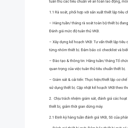
tuân thủ các tiêu chuẩn về an toàn lao động, mô
1.1 Rà soát, phối hợp với sản xuất thiết lập tiêu 
– Hàng tuần/ tháng rà soát toàn bộ thiết bị đang 
Đánh giá mức độ tuân thủ VKB.
– Xây dựng kế hoạch VKB: Tư vấn thiết lập tiêu c
từng nhóm thiết bị. Đảm bảo có checklist và biể
– Đào tạo & thông tin: Hằng tuần/ tháng Tổ chức
quan trọng của việc tuân thủ tiêu chuẩn thiết bị.
– Giám sát & cải tiến: Thực hiện/thiết lập cơ chế
sử dụng thiết bị. Cập nhật kế hoạch VKB theo thự
2. Chịu trách nhiệm giám sát, đánh giá các hoạ
thiết bị, giảm thời gian dừng máy.
2.1 Định kỳ hàng tuần đánh giá VKB, 5S của ph