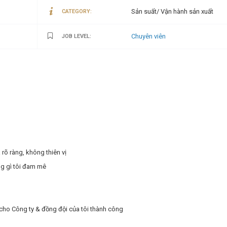
Sản suất/ Vận hành sản xuất
CATEGORY:
Chuyên viên
JOB LEVEL:
rõ ràng, không thiên vị
ng gì tôi đam mê
ị cho Công ty & đồng đội của tôi thành công