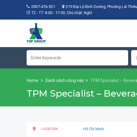
0937-476-921
219 Đại Lộ Bình Dương, Phường Lái Thiêu
T2 - T7: 8.00 - 17.00. Chủ nhật: Nghỉ
Home
Danh sách công việc
TPM Specialist – Bever
TPM Specialist – Beve
Hồ Chí Minh
LOCATION: