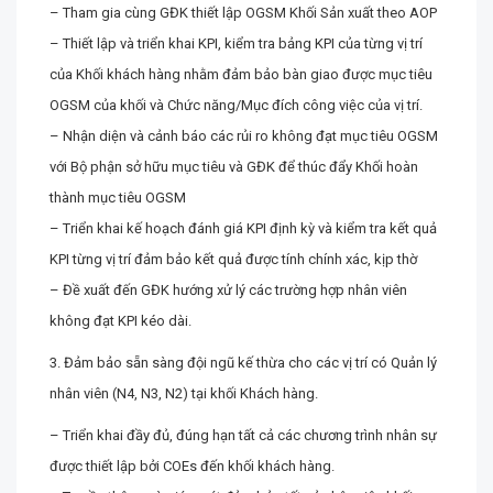
– Tham gia cùng GĐK thiết lập OGSM Khối Sản xuất theo AOP
– Thiết lập và triển khai KPI, kiểm tra bảng KPI của từng vị trí
của Khối khách hàng nhằm đảm bảo bàn giao được mục tiêu
OGSM của khối và Chức năng/Mục đích công việc của vị trí.
– Nhận diện và cảnh báo các rủi ro không đạt mục tiêu OGSM
với Bộ phận sở hữu mục tiêu và GĐK để thúc đẩy Khối hoàn
thành mục tiêu OGSM
– Triển khai kế hoạch đánh giá KPI định kỳ và kiểm tra kết quả
KPI từng vị trí đảm bảo kết quả được tính chính xác, kịp thờ
– Đề xuất đến GĐK hướng xử lý các trường hợp nhân viên
không đạt KPI kéo dài.
3. Đảm bảo sẵn sàng đội ngũ kế thừa cho các vị trí có Quản lý
nhân viên (N4, N3, N2) tại khối Khách hàng.
– Triển khai đầy đủ, đúng hạn tất cả các chương trình nhân sự
được thiết lập bởi COEs đến khối khách hàng.