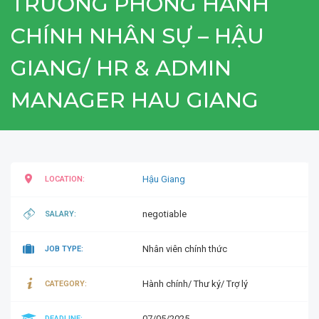
TRƯỞNG PHÒNG HÀNH
CHÍNH NHÂN SỰ – HẬU
GIANG/ HR & ADMIN
MANAGER HAU GIANG
Hậu Giang
LOCATION:
negotiable
SALARY:
Nhân viên chính thức
JOB TYPE:
Hành chính/ Thư ký/ Trợ lý
CATEGORY:
07/05/2025
DEADLINE: