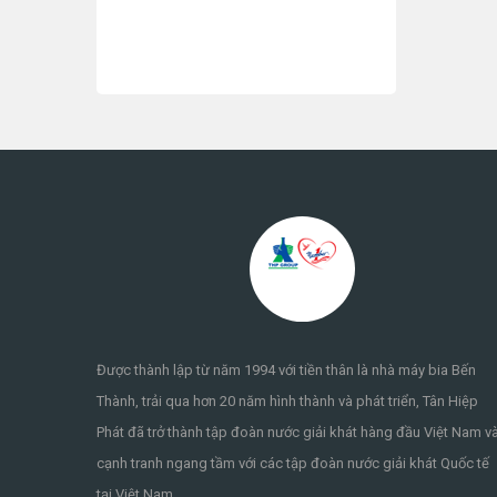
Được thành lập từ năm 1994 với tiền thân là nhà máy bia Bến
Thành, trải qua hơn 20 năm hình thành và phát triển, Tân Hiệp
Phát đã trở thành tập đoàn nước giải khát hàng đầu Việt Nam v
cạnh tranh ngang tầm với các tập đoàn nước giải khát Quốc tế
tại Việt Nam.