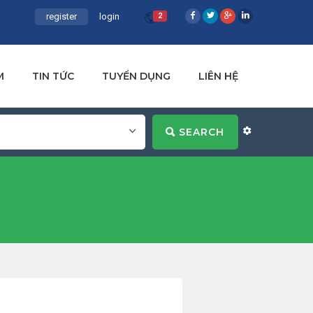
register
login
2
M
TIN TỨC
TUYỂN DỤNG
LIÊN HỆ
SEARCH