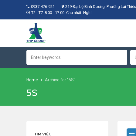
0937-476-921
219 Đại Lộ Bình Dương, Phường Lái Thiêu
T2 - T7: 8.00 - 17.00. Chủ nhật: Nghỉ
Home
Archive for "5S"
5S
TÌM VIỆC