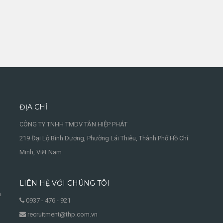
ĐỊA CHỈ
CÔNG TY TNHH TMDV TÂN HIỆP PHÁT
219 Đại Lộ Bình Dương, Phường Lái Thiêu, Thành Phố Hồ Chí
Minh, Việt Nam
LIÊN HỆ VỚI CHÚNG TÔI
à
0937 - 476 - 921
recruitment@thp.com.vn