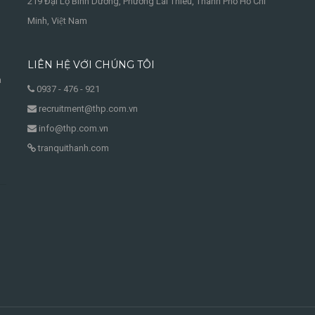
219 Đại Lộ Bình Dương, Phường Lái Thiêu, Thành Phố Hồ Chí
Minh, Việt Nam
LIÊN HỆ VỚI CHÚNG TÔI
à
0937 - 476 - 921
recruitment@thp.com.vn
info@thp.com.vn
tranquithanh.com