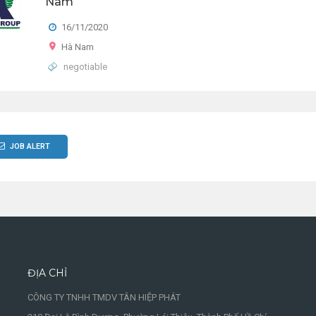
Nam
16/11/2020
Hà Nam
negotiable
JOB ALERT
ĐỊA CHỈ
CÔNG TY TNHH TMDV TÂN HIỆP PHÁT