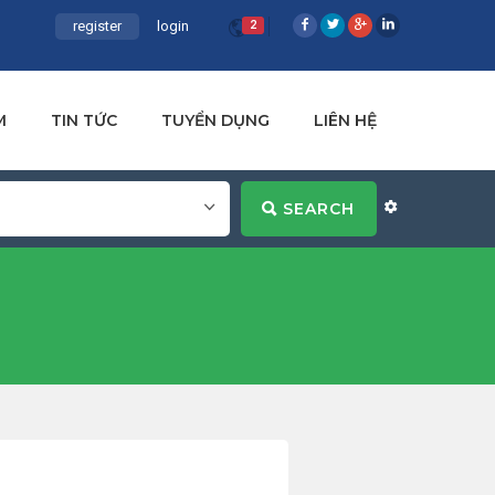
register
login
2
M
TIN TỨC
TUYỂN DỤNG
LIÊN HỆ
SEARCH