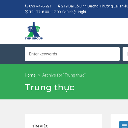
0937-476-921
219 Đại Lộ Bình Dương, Phường Lái Thiêu
T2 - T7: 8.00 - 17.00. Chủ nhật: Nghỉ
Home
Archive for "Trung thực"
Trung thực
TÌM VIỆC