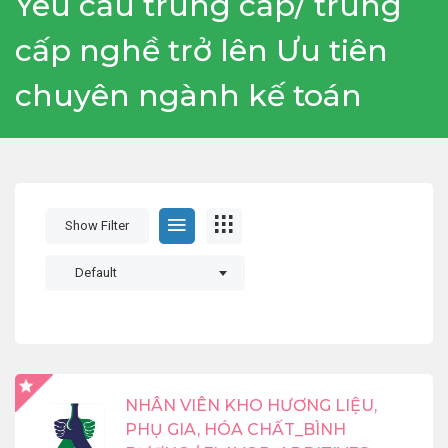
Yêu cầu trung cấp/ trung
cấp nghề trở lên Ưu tiên
chuyên ngành kế toán
Show Filter
Default
NHÂN VIÊN KHO HƯƠNG LIỆU,
PHỤ GIA, HÓA CHẤT_BÌNH