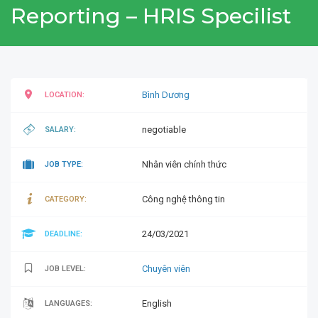
Reporting – HRIS Specilist
Bình Dương
LOCATION:
negotiable
SALARY:
Nhân viên chính thức
JOB TYPE:
Công nghệ thông tin
CATEGORY:
24/03/2021
DEADLINE:
Chuyên viên
JOB LEVEL:
English
LANGUAGES: