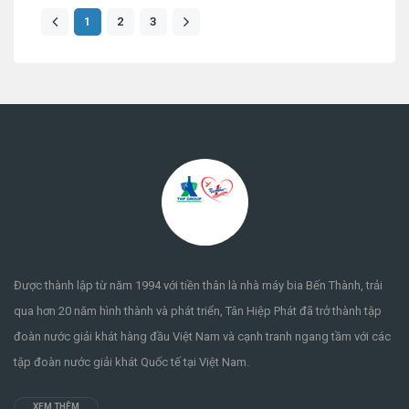
1
2
3
Được thành lập từ năm 1994 với tiền thân là nhà máy bia Bến Thành, trải
qua hơn 20 năm hình thành và phát triển, Tân Hiệp Phát đã trở thành tập
đoàn nước giải khát hàng đầu Việt Nam và cạnh tranh ngang tầm với các
tập đoàn nước giải khát Quốc tế tại Việt Nam.
XEM THÊM