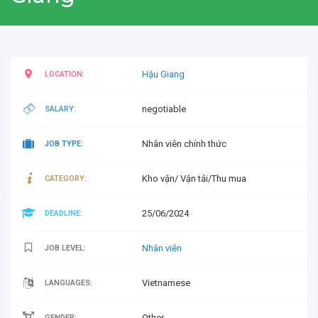
Hậu Giang
LOCATION:
negotiable
SALARY:
Nhân viên chính thức
JOB TYPE:
Kho vận/ Vận tải/Thu mua
CATEGORY:
25/06/2024
DEADLINE:
Nhân viên
JOB LEVEL:
Vietnamese
LANGUAGES:
Other
GENDER: