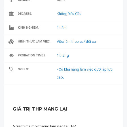
Không Yêu Cầu
DEGREES:
1 năm
KINH NGHIỆM:
Việc làm theo ca/ đổi ca
HÌNH THỨC LÀM VIỆC:
1 tháng
PROBATION TIMES:
- Có khả năng làm việc dưới áp lực
SKILLS:
cao,
GIÁ TRỊ THP MANG LẠI
5 giá trị mà môi trường làm việc tại THP