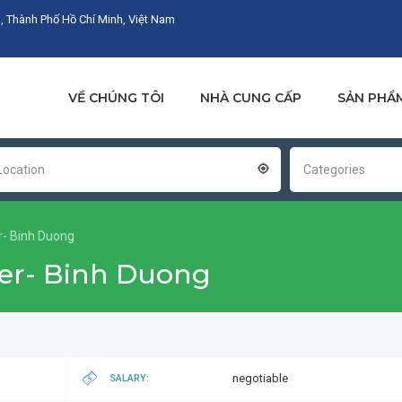
, Thành Phố Hồ Chí Minh, Việt Nam
VỀ CHÚNG TÔI
NHÀ CUNG CẤP
SẢN PHẨ
Location
Categories
er- Binh Duong
ver- Binh Duong
negotiable
SALARY: