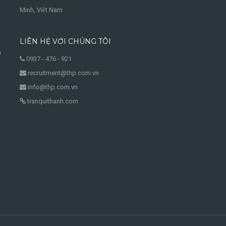
Minh, Việt Nam
LIÊN HỆ VỚI CHÚNG TÔI
à
0937 - 476 - 921
recruitment@thp.com.vn
info@thp.com.vn
tranquithanh.com