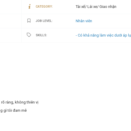
Tài xế/ Lái xe/ Giao nhận
CATEGORY:
Nhân viên
JOB LEVEL:
- Có khả năng làm việc dưới áp l
SKILLS:
rõ ràng, không thiên vị
ng gì tôi đam mê