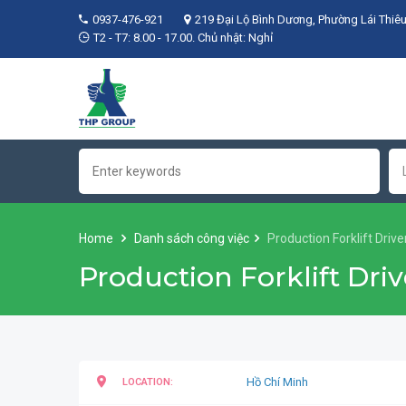
0937-476-921
219 Đại Lộ Bình Dương, Phường Lái Thiêu
T2 - T7: 8.00 - 17.00. Chủ nhật: Nghỉ
Home
Danh sách công việc
Production Forklift Driv
Production Forklift Dri
Hồ Chí Minh
LOCATION: