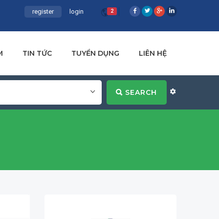
register
login
2
M
TIN TỨC
TUYỂN DỤNG
LIÊN HỆ
SEARCH