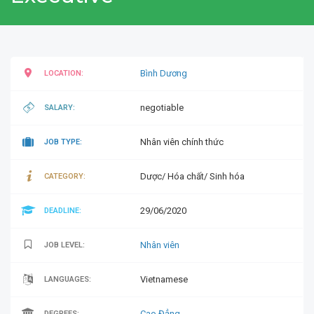
Bình Dương
LOCATION:
negotiable
SALARY:
Nhân viên chính thức
JOB TYPE:
Dược/ Hóa chất/ Sinh hóa
CATEGORY:
29/06/2020
DEADLINE:
Nhân viên
JOB LEVEL:
Vietnamese
LANGUAGES:
Cao Đẳng
DEGREES: