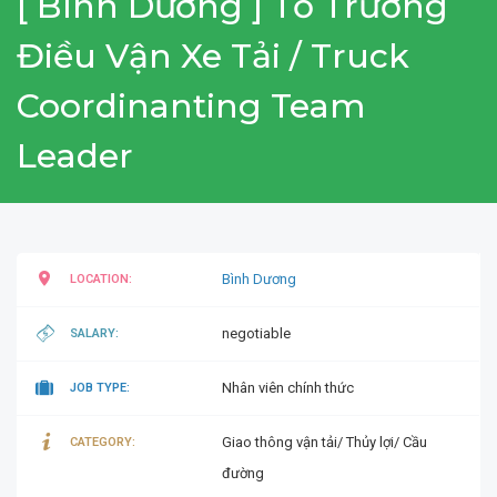
[ Bình Dương ] Tổ Trưởng
Điều Vận Xe Tải / Truck
Coordinanting Team
Leader
Bình Dương
LOCATION:
negotiable
SALARY:
Nhân viên chính thức
JOB TYPE:
Giao thông vận tải/ Thủy lợi/ Cầu
CATEGORY:
đường