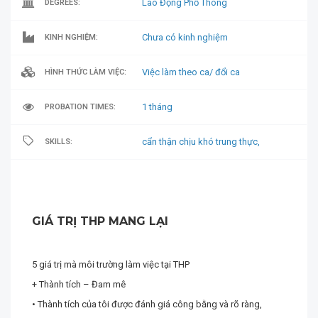
Lao Động Phổ Thông
DEGREES:
Chưa có kinh nghiệm
KINH NGHIỆM:
Việc làm theo ca/ đổi ca
HÌNH THỨC LÀM VIỆC:
1 tháng
PROBATION TIMES:
cẩn thận chịu khó trung thực,
SKILLS:
GIÁ TRỊ THP MANG LẠI
5 giá trị mà môi trường làm việc tại THP
+ Thành tích – Đam mê
• Thành tích của tôi được đánh giá công bằng và rõ ràng,