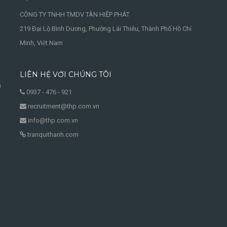
CÔNG TY TNHH TMDV TÂN HIỆP PHÁT
219 Đại Lộ Bình Dương, Phường Lái Thiêu, Thành Phố Hồ Chí
Minh, Việt Nam
LIÊN HỆ VỚI CHÚNG TÔI
à
0937 - 476 - 921
recruitment@thp.com.vn
info@thp.com.vn
tranquithanh.com