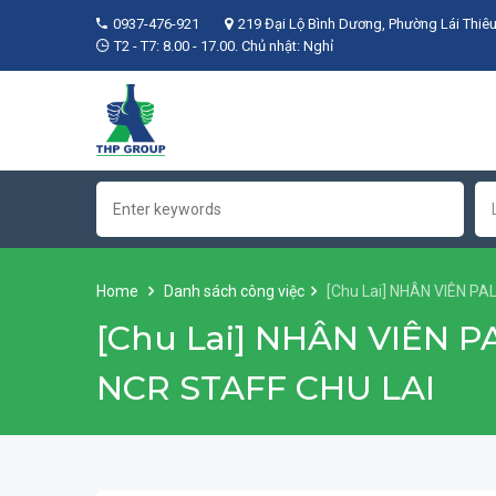
0937-476-921
219 Đại Lộ Bình Dương, Phường Lái Thiêu
T2 - T7: 8.00 - 17.00. Chủ nhật: Nghỉ
Home
Danh sách công việc
[Chu Lai] NHÂN VIÊN PA
[Chu Lai] NHÂN VIÊN P
NCR STAFF CHU LAI