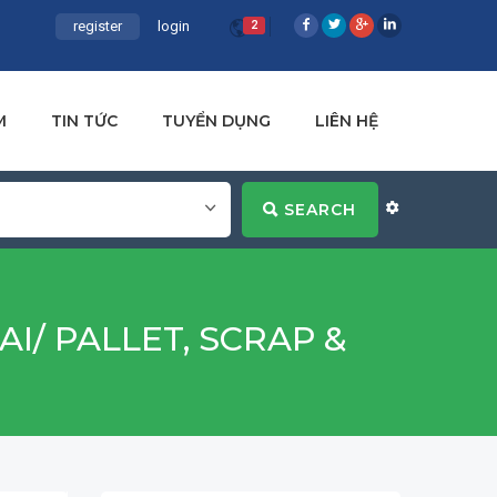
register
login
2
M
TIN TỨC
TUYỂN DỤNG
LIÊN HỆ
SEARCH
AI/ PALLET, SCRAP &