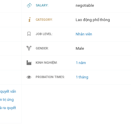
negotiable
SALARY:
Lao động phổ thông
CATEGORY:
Nhân viên
JOB LEVEL:
Male
GENDER:
1 năm
KINH NGHIỆM:
1 tháng
PROBATION TIMES:
 quyết vấn
n trị ứng
à ra quyết