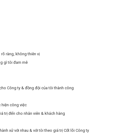
rõ ràng, không thiên vị
ng gì tôi đam mê
ị cho Công ty & đồng đội của tôi thành công
c hiện công việc
giá trị đến cho nhân viên & khách hàng
nh xử với nhau & với tôi theo giá trị Cốt lõi Công ty