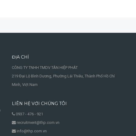
ĐỊA CHỈ
CÔNG TY TNHH TMDV TÂN HIỆP PHÁT
219 Đại Lộ Bình Dương, Phường Lái Thiêu, Thành Phố Hồ Chí
Minh, Việt Nam
LIÊN HỆ VỚI CHÚNG TÔI
à
0937 - 476 - 921
recruitment@thp.com.vn
info@thp.com.vn