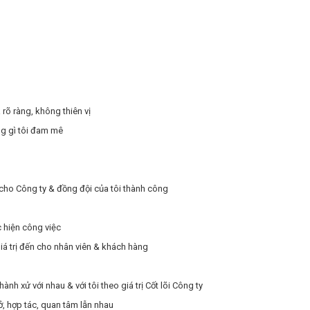
rõ ràng, không thiên vị
ng gì tôi đam mê
ị cho Công ty & đồng đội của tôi thành công
c hiện công việc
giá trị đến cho nhân viên & khách hàng
nh xử với nhau & với tôi theo giá trị Cốt lõi Công ty
ở, hợp tác, quan tâm lẫn nhau