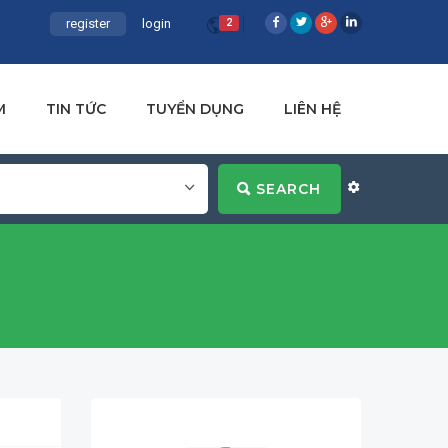
register
login
2
M
TIN TỨC
TUYỂN DỤNG
LIÊN HỆ
SEARCH