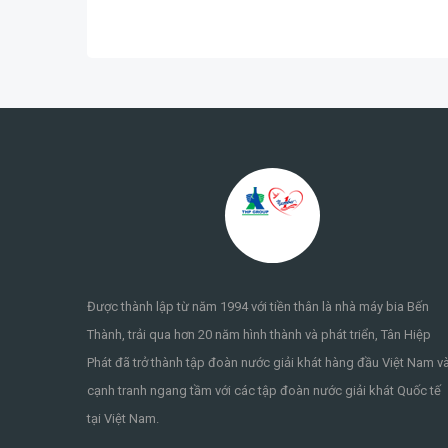
Được thành lập từ năm 1994 với tiền thân là nhà máy bia Bến
Thành, trải qua hơn 20 năm hình thành và phát triển, Tân Hiệp
Phát đã trở thành tập đoàn nước giải khát hàng đầu Việt Nam v
cạnh tranh ngang tầm với các tập đoàn nước giải khát Quốc tế
tại Việt Nam.