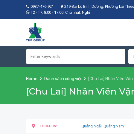
0937-476-921
219 Đại Lộ Bình Dương, Phường Lái Thiêu
T2 - T7: 8.00 - 17.00. Chủ nhật: Nghỉ
Home
Danh sách công việc
[Chu Lai] Nhân Viên Vậ
[Chu Lai] Nhân Viên V
Quảng Ngãi
,
Quảng Nam
LOCATION: