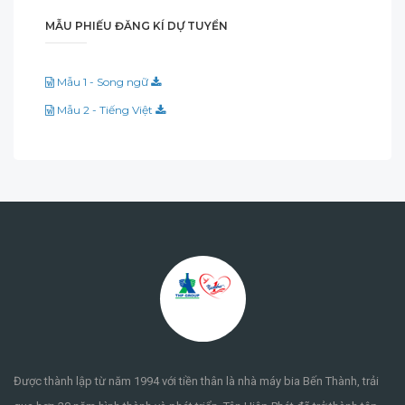
MẪU PHIẾU ĐĂNG KÍ DỰ TUYỂN
Mẫu 1 - Song ngữ
Mẫu 2 - Tiếng Việt
Được thành lập từ năm 1994 với tiền thân là nhà máy bia Bến Thành, trải