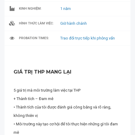
1 năm
KINH NGHIỆM:
Giờ hành chánh
HÌNH THỨC LÀM VIỆC:
Trao đổi trực tiếp khi phỏng vấn
PROBATION TIMES:
GIÁ TRỊ THP MANG LẠI
5 giá trị mà môi trường làm việc tại THP
+ Thành tích – Đam mê
• Thành tích của tôi được đánh giá công bằng và rõ ràng,
không thiên vị
• Môi trường này tạo cơ hội để tôi thực hiện những gì tôi đam
mê