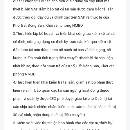
dự án/ không từ dự án cho đơn vị sử dụng và cập nhật mã
thiết bị lên SAP đảm bảo tất cả tài sản được đảm bảo tài sản
được theo dõi đầy đủ và chính xác trên SAP và thực tế của
Khối Bất Động Sản, Khối văn phòng NMBD
3.Thực hiện lập kế hoạch và triển khai công tác kiểm kê tài sản
cố định, công cụ dụng cụ định kỳ, báo cáo kết quả kiểm kê
đảm bảo tài sản đúng theo sổ sách tài sản về tình trạng, số
lượng, Kiểm soát tình trạng điều chuyển/thanh lý tài sản; cập
nhật hồ sơ, theo dõi hoàn trả của Khối Bất Động Sản, Khối văn
phòng NMBD
4.Thực hiện triển khai kiểm tra tài sản, giám sát bộ phận thực
hiện vệ sinh, bảo quản các tài sản ngưng hoạt động thuộc
phạm vi quản lý được CEO phê duyệt giao lại cho Quản lý tài
sản chịu trách nhiệm nhằm kiểm soát bảo quản tài sản,thiết bị
3S (vệ sinh, nhận dạng thiết bị điều chuyển).
5. Kiểm soát việc thực hiện bảo hành cho các vật tư/thiết bị/