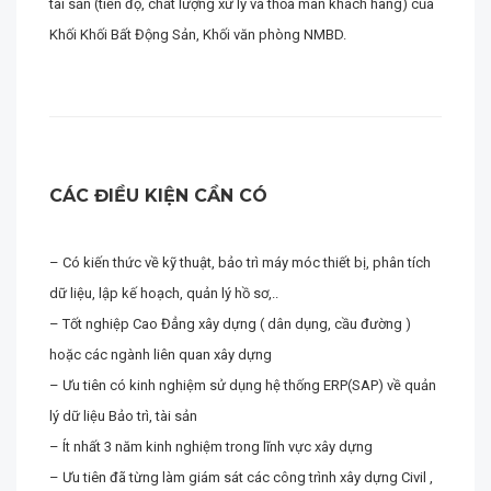
tài sản (tiến độ, chất lượng xử lý và thỏa mãn khách hàng) của
Khối Khối Bất Động Sản, Khối văn phòng NMBD.
CÁC ĐIỀU KIỆN CẦN CÓ
– Có kiến thức về kỹ thuật, bảo trì máy móc thiết bị, phân tích
dữ liệu, lập kế hoạch, quản lý hồ sơ,..
– Tốt nghiệp Cao Đẳng xây dựng ( dân dụng, cầu đường )
hoặc các ngành liên quan xây dựng
– Ưu tiên có kinh nghiệm sử dụng hệ thống ERP(SAP) về quản
lý dữ liệu Bảo trì, tài sản
– Ít nhất 3 năm kinh nghiệm trong lĩnh vực xây dựng
– Ưu tiên đã từng làm giám sát các công trình xây dựng Civil ,