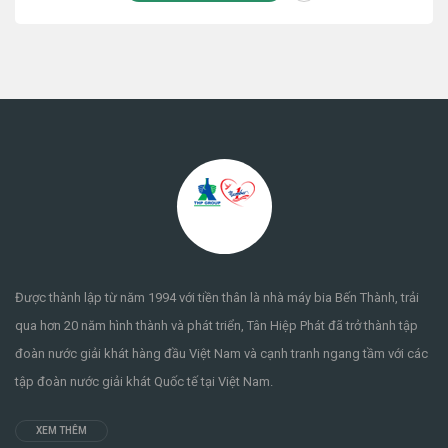
Được thành lập từ năm 1994 với tiền thân là nhà máy bia Bến Thành, trải
qua hơn 20 năm hình thành và phát triển, Tân Hiệp Phát đã trở thành tập
đoàn nước giải khát hàng đầu Việt Nam và cạnh tranh ngang tầm với các
tập đoàn nước giải khát Quốc tế tại Việt Nam.
XEM THÊM