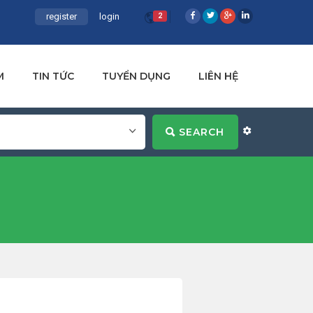
register
login
2
M
TIN TỨC
TUYỂN DỤNG
LIÊN HỆ
SEARCH