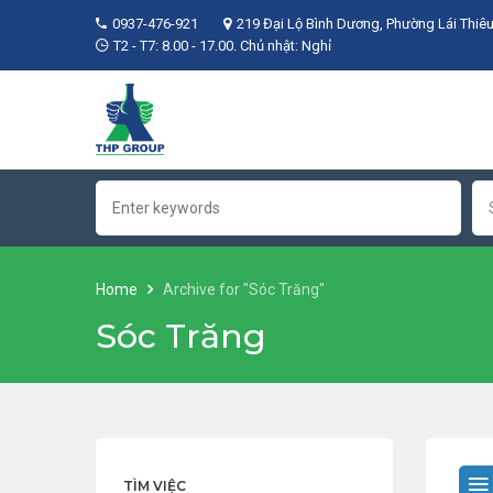
0937-476-921
219 Đại Lộ Bình Dương, Phường Lái Thiêu
T2 - T7: 8.00 - 17.00. Chủ nhật: Nghỉ
Home
Archive for "Sóc Trăng"
Sóc Trăng
TÌM VIỆC