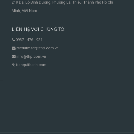
219 Đại Lộ Bình Dương, Phường Lái Thiêu, Thành Phố Hồ Chí
Minh, Việt Nam
LIÊN HỆ VỚI CHÚNG TÔI
à
0937 - 476 - 921
recruitment@thp.com.vn
info@thp.com.vn
tranquithanh.com