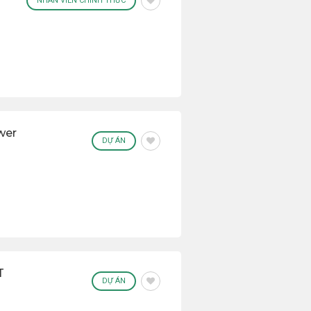
NHÂN VIÊN CHÍNH THỨC
wer
DỰ ÁN
T
DỰ ÁN