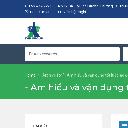
0937-476-921
219 Đại Lộ Bình Dương, Phường Lái Thiêu
T2 - T7: 8.00 - 17.00. Chủ nhật: Nghỉ
Home
Archive for "- Am hiểu và vận dụng tốt luật lao 
- Am hiểu và vận dụng t
TÌM VIỆC