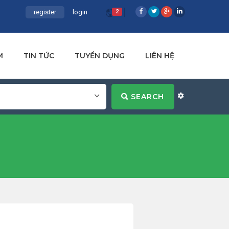
register
login
2
M
TIN TỨC
TUYỂN DỤNG
LIÊN HỆ
SEARCH