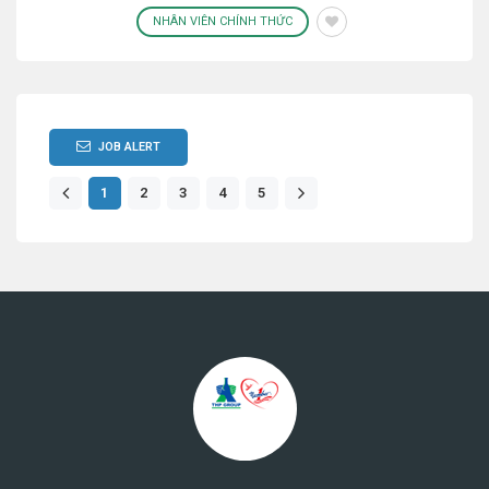
NHÂN VIÊN CHÍNH THỨC
JOB ALERT
1
2
3
4
5