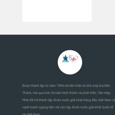
Được thành lập từ năm 1994 với tiền thân là nhà máy bia Bến
Thành, trải qua hơn 20 năm hình thành và phát triển, Tân Hiệp
Phát đã trở thành tập đoàn nước giải khát hàng đầu Việt Nam v
cạnh tranh ngang tầm với các tập đoàn nước giải khát Quốc tế
tại Việt Nam.