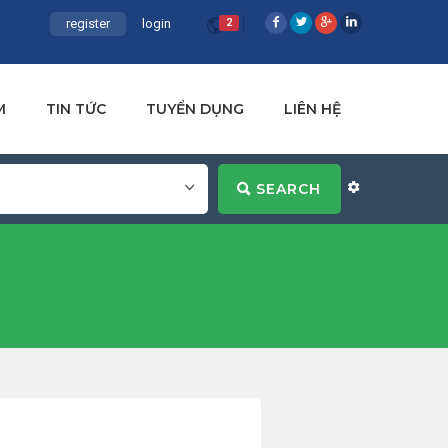
register
login
2
M
TIN TỨC
TUYỂN DỤNG
LIÊN HỆ
SEARCH