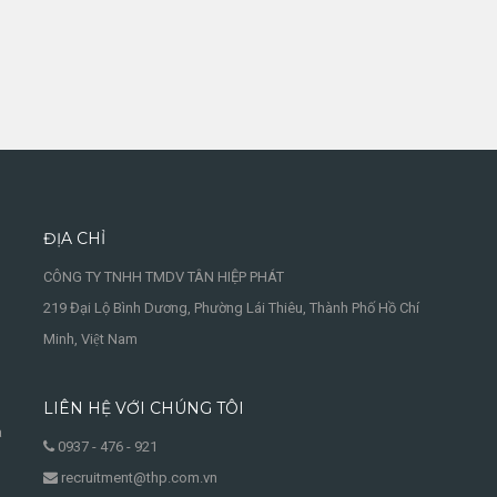
ĐỊA CHỈ
CÔNG TY TNHH TMDV TÂN HIỆP PHÁT
219 Đại Lộ Bình Dương, Phường Lái Thiêu, Thành Phố Hồ Chí
Minh, Việt Nam
LIÊN HỆ VỚI CHÚNG TÔI
à
0937 - 476 - 921
recruitment@thp.com.vn