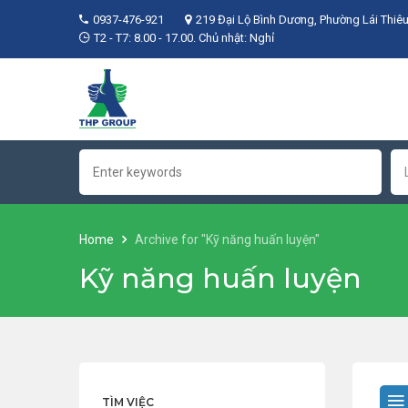
0937-476-921
219 Đại Lộ Bình Dương, Phường Lái Thiêu
T2 - T7: 8.00 - 17.00. Chủ nhật: Nghỉ
Home
Archive for "Kỹ năng huấn luyện"
Kỹ năng huấn luyện
TÌM VIỆC