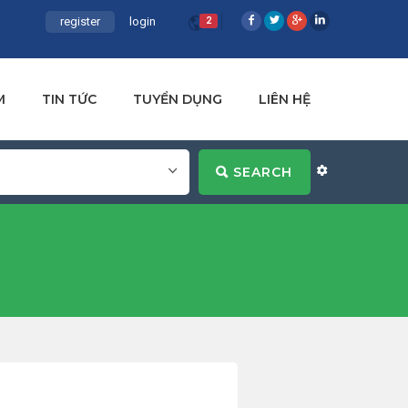
register
login
2
M
TIN TỨC
TUYỂN DỤNG
LIÊN HỆ
SEARCH