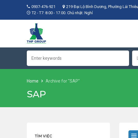
0937-476-921
219 Đại Lộ Bình Dương, Phường Lái Thiêu
T2 - T7: 8.00 - 17.00. Chủ nhật: Nghỉ
Home
Archive for "SAP"
SAP
TÌM VIỆC