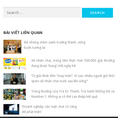
Search for:
BÀI VIẾT LIÊN QUAN
Để những mầm xanh trưởng thành, vững
bước tương lai
Xé nhãn chai, trúng tiền thật: Hơn 500.000 giải thưởng
đang được ‘bung’ mỗi ngày hè
Từ giải khát đến “may mắn”: Vì sao nhiều người giữ thói
quen xé nhãn chai nước sau khi uống?
Trúng thưởng của Trà Dr Thanh, Trà Xanh Không Độ và
Number 1: Không ai có thể can thiệp kết quả
‘Doanh nghiệp cần luật chơi rõ ràng
để phát triển’