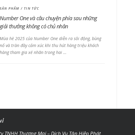
SẢN PHẨM
/
TIN TỨC
Number One và câu chuyện phía sau những
giải thưởng không có chủ nhân
Mùa hè 2025 của Number One diễn ra sôi động, bùng
nổ và tràn đầy cảm xúc khi thu hút hàng triệu khách
hàng tham gia xé nhãn trong hai …
HỈ
ty TNHH Thương Mại – Dịch Vụ Tân Hiệp Phát