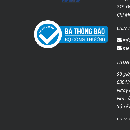
219 Đ
Chí M
LIÊN 
inf
med
THÔN
Số gi
03013
Ngày 
Nơi c
Sở kế
LIÊN 