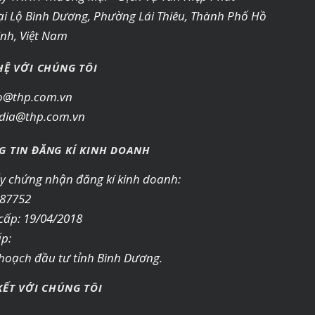
ại Lộ Bình Dương, Phường Lái Thiêu, Thành Phố Hồ
inh, Việt Nam
HỆ VỚI CHÚNG TÔI
o@thp.com.vn
ia@thp.com.vn
G TIN ĐĂNG KÍ KINH DOANH
ấy chứng nhận đăng kí kinh doanh:
87752
cấp: 19/04/2018
ấp:
 hoạch đầu tư tỉnh Bình Dương.
KẾT VỚI CHÚNG TÔI