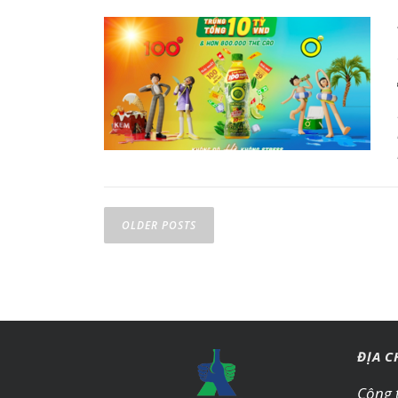
Posts navigation
OLDER POSTS
ĐỊA C
Công 