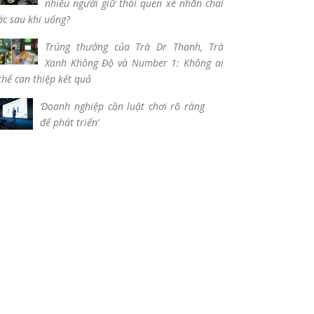
nhiều người giữ thói quen xé nhãn chai
c sau khi uống?
Trúng thưởng của Trà Dr Thanh, Trà
Xanh Không Độ và Number 1: Không ai
thể can thiệp kết quả
‘Doanh nghiệp cần luật chơi rõ ràng
để phát triển’