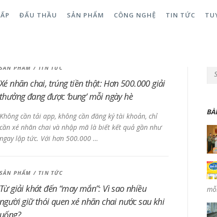
CẤP
ĐẤU THẦU
SẢN PHẨM
CÔNG NGHỆ
TIN TỨC
TU
SẢN PHẨM
/
TIN TỨC
Sea
Xé nhãn chai, trúng tiền thật: Hơn 500.000 giải
thưởng đang được ‘bung’ mỗi ngày hè
BÀ
Không cần tải app, không cần đăng ký tài khoản, chỉ
cần xé nhãn chai và nhập mã là biết kết quả gần như
ngay lập tức. Với hơn 500.000 …
SẢN PHẨM
/
TIN TỨC
Từ giải khát đến “may mắn”: Vì sao nhiều
mỗi
người giữ thói quen xé nhãn chai nước sau khi
uống?