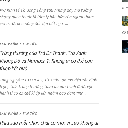
nướ
PV/ Kinh tế Đồ uống Đằng sau những dãy mã tưởng
chừng quen thuộc là tâm lý háo hức của người tham
gia trước khả năng đổi vận bất ngờ. …
có 
SẢN PHẨM
/
TIN TỨC
Trúng thưởng của Trà Dr Thanh, Trà Xanh
Không Độ và Number 1: Không ai có thể can
thiệp kết quả
Tùng Nguyễn/ CAO (CAO) Từ khâu tạo mã đến xác định
trạng thái trúng thưởng, toàn bộ quy trình được vận
hành theo cơ chế khép kín nhằm bảo đảm tính …
SẢN PHẨM
/
TIN TỨC
Phía sau mỗi nhãn chai có mã: Vì sao không ai