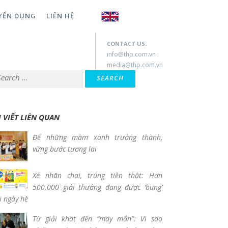
YỂN DỤNG
LIÊN HỆ
CONTACT US:
info@thp.com.vn
media@thp.com.vn
rch for:
I VIẾT LIÊN QUAN
Để những mầm xanh trưởng thành,
vững bước tương lai
Xé nhãn chai, trúng tiền thật: Hơn
500.000 giải thưởng đang được ‘bung’
 ngày hè
Từ giải khát đến “may mắn”: Vì sao