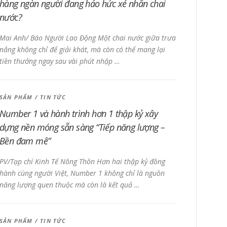
hàng ngàn người đang háo hức xé nhãn chai
nước?
Mai Anh/ Báo Người Lao Động Một chai nước giữa trưa
nắng không chỉ để giải khát, mà còn có thể mang lại
tiền thưởng ngay sau vài phút nhập …
SẢN PHẨM
/
TIN TỨC
Number 1 và hành trình hơn 1 thập kỷ xây
dựng nền móng sẵn sàng “Tiếp năng lượng –
Bền đam mê”
PV/Tạp chí Kinh Tế Nông Thôn Hơn hai thập kỷ đồng
hành cùng người Việt, Number 1 không chỉ là nguồn
năng lượng quen thuộc mà còn là kết quả …
SẢN PHẨM
/
TIN TỨC