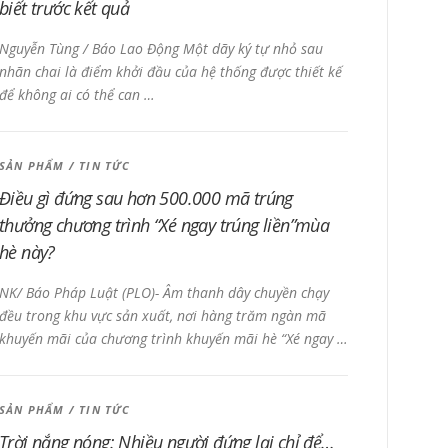
biết trước kết quả
Nguyễn Tùng / Báo Lao Động Một dãy ký tự nhỏ sau
nhãn chai là điểm khởi đầu của hệ thống được thiết kế
để không ai có thể can …
SẢN PHẨM
/
TIN TỨC
Điều gì đứng sau hơn 500.000 mã trúng
thưởng chương trình “Xé ngay trúng liền”mùa
hè này?
NK/ Báo Pháp Luật (PLO)- Âm thanh dây chuyền chạy
đều trong khu vực sản xuất, nơi hàng trăm ngàn mã
khuyến mãi của chương trình khuyến mãi hè “Xé ngay …
SẢN PHẨM
/
TIN TỨC
Trời nắng nóng: Nhiều người đứng lại chỉ để…