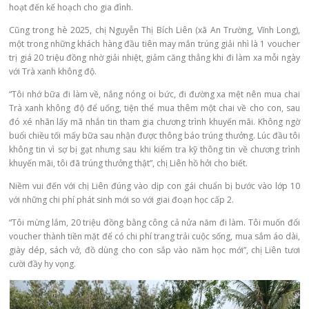
hoạt đến kế hoạch cho gia đình.
Cũng trong hè 2025, chị Nguyễn Thị Bích Liên (xã An Trường, Vĩnh Long),
một trong những khách hàng đầu tiên may mắn trúng giải nhì là 1 voucher
trị giá 20 triệu đồng nhờ giải nhiệt, giảm căng thẳng khi đi làm xa mỗi ngày
với Trà xanh không độ.
“Tôi nhớ bữa đi làm về, nắng nóng oi bức, đi đường xa mệt nên mua chai
Trà xanh không độ để uống, tiện thể mua thêm một chai về cho con, sau
đó xé nhãn lấy mã nhắn tin tham gia chương trình khuyến mãi. Không ngờ
buổi chiều tối mấy bữa sau nhận được thông báo trúng thưởng. Lúc đầu tôi
không tin vì sợ bị gạt nhưng sau khi kiểm tra kỹ thông tin về chương trình
khuyến mãi, tôi đã trúng thưởng thật”, chị Liên hồ hởi cho biết.
Niềm vui đến với chị Liên đúng vào dịp con gái chuẩn bị bước vào lớp 10
với những chi phí phát sinh mới so với giai đoạn học cấp 2.
“Tôi mừng lắm, 20 triệu đồng bằng công cả nửa năm đi làm. Tôi muốn đổi
voucher thành tiền mặt để có chi phí trang trải cuộc sống, mua sắm áo dài,
giày dép, sách vở, đồ dùng cho con sắp vào năm học mới”, chị Liên tươi
cười đầy hy vọng.