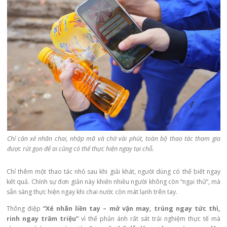
Chỉ cần xé nhãn chai, nhập mã và chờ vài phút, toàn bộ thao tác tham gia
được rút gọn để ai cũng có thể thực hiện ngay tại chỗ.
Chỉ thêm một thao tác nhỏ sau khi giải khát, người dùng có thể biết ngay
kết quả. Chính sự đơn giản này khiến nhiều người không còn “ngại thử”, mà
sẵn sàng thực hiện ngay khi chai nước còn mát lạnh trên tay.
Thông điệp
“Xé nhãn liền tay – mở vận may, trúng ngay tức thì,
rinh ngay trăm triệu”
vì thế phản ánh rất sát trải nghiệm thực tế mà