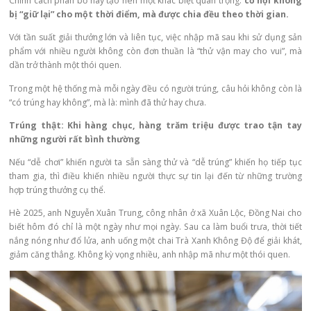
Chính cách phân bổ này tạo nên một khác biệt quan trọng:
cơ hội không
bị “giữ lại”
cho một thời điểm, mà được chia đều theo thời gian.
Với tần suất giải thưởng lớn và liên tục, việc nhập mã sau khi sử dụng sản
phẩm với nhiều người không còn đơn thuần là “thử vận may cho vui”, mà
dần trở thành một thói quen.
Trong một hệ thống mà mỗi ngày đều có người trúng, câu hỏi không còn là
“có trúng hay không”, mà là: mình đã thử hay chưa.
Trúng thật:
Khi hàng chục, hàng trăm triệu được trao tận tay
những người rất bình thường
Nếu “dễ chơi” khiến người ta sẵn sàng thử và “dễ trúng” khiến họ tiếp tục
tham gia, thì điều khiến nhiều người thực sự tin lại đến từ những trường
hợp trúng thưởng cụ thể.
Hè 2025, anh Nguyễn Xuân Trung, công nhân ở xã Xuân Lộc, Đồng Nai cho
biết hôm đó chỉ là một ngày như mọi ngày. Sau ca làm buổi trưa, thời tiết
nắng nóng như đổ lửa, anh uống một chai Trà Xanh Không Độ để giải khát,
giảm căng thẳng. Không kỳ vọng nhiều, anh nhập mã như một thói quen.