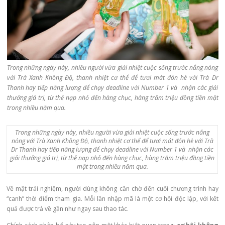
Trong những ngày này, nhiều người vừa giải nhiệt cuộc sống trước nắng nóng
với Trà Xanh Không Độ, thanh nhiệt cơ thể để tươi mát đón hè với Trà Dr
Thanh hay tiếp năng lượng để chạy deadline với Number 1 và nhận các giải
thưởng giá trị, từ thẻ nạp nhỏ đến hàng chục, hàng trăm triệu đồng tiền mặt
trong nhiều năm qua.
Trong những ngày này, nhiều người vừa giải nhiệt cuộc sống trước nắng
nóng với Trà Xanh Không Độ, thanh nhiệt cơ thể để tươi mát đón hè với Trà
Dr Thanh hay tiếp năng lượng để chạy deadline với Number 1 và nhận các
giải thưởng giá trị, từ thẻ nạp nhỏ đến hàng chục, hàng trăm triệu đồng tiền
mặt trong nhiều năm qua.
Về mặt trải nghiệm, người dùng không cần chờ đến cuối chương trình hay
“canh” thời điểm tham gia. Mỗi lần nhập mã là một cơ hội độc lập, với kết
quả được trả về gần như ngay sau thao tác.