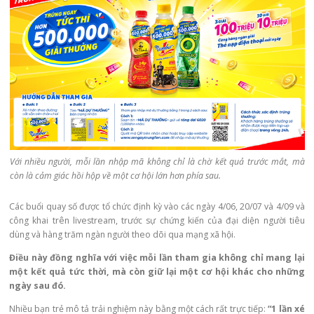
Với nhiều người, mỗi lần nhập mã không chỉ là chờ kết quả trước mắt, mà
còn là cảm giác hồi hộp về một cơ hội lớn hơn phía sau.
Các buổi quay số được tổ chức định kỳ vào các ngày 4/06, 20/07 và 4/09 và
công khai trên livestream, trước sự chứng kiến của đại diện người tiêu
dùng và hàng trăm ngàn người theo dõi qua mạng xã hội.
Điều này đồng nghĩa với việc mỗi lần tham gia không chỉ mang lại
một kết quả tức thời, mà còn giữ lại một cơ hội khác cho những
ngày sau đó.
Nhiều bạn trẻ mô tả trải nghiệm này bằng một cách rất trực tiếp:
“1 lần xé