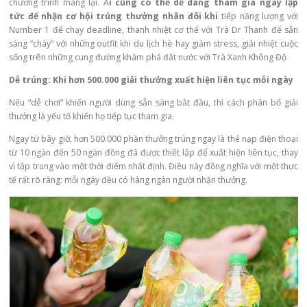
chương trình mang lại. A
i cũng có thể
dễ dàng tham gia
ngay lập
tức
để nhận cơ hội trúng thưởng nhân đôi khi
tiếp năng lượng với
Number 1 để chạy deadline, thanh nhiệt cơ thể với Trà Dr Thanh để sẵn
sàng “cháy” với những outfit khi du lịch hè hay giảm stress, giải nhiệt cuộc
sống trên những cung đường khám phá đất nước với Trà Xanh Không Độ
Dễ trúng: Khi hơn 500.000 giải thưởng
xuất hiện liên tục
mỗi ngày
Nếu “dễ chơi” khiến người dùng sẵn sàng bắt đầu, thì cách phân bổ giải
thưởng là yếu tố khiến họ tiếp tục tham gia.
Ngay từ bây giờ, hơn 500.000 phần thưởng trúng ngay là thẻ nạp điện thoại
từ 10 ngàn đến 50 ngàn đồng đã được thiết lập để xuất hiện liên tục, thay
vì tập trung vào một thời điểm nhất định. Điều này đồng nghĩa với một thực
tế rất rõ ràng: mỗi ngày đều có hàng ngàn người nhận thưởng.