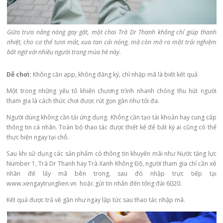
Giữa trưa nắng nóng gay gắt, một chai Trà Dr Thanh không chỉ giúp thanh
nhiệt, cho cơ thể tươi mát, xua tan cái nóng, mà còn mở ra một trải nghiệm
bất ngờ với nhiều người trong mùa hè này.
Dễ chơi:
Không cần app, không đăng ký, chỉ nhập mã là biết kết quả
Một trong những yếu tố khiến chương trình nhanh chóng thu hút người
tham gia là cách thức chơi được rút gọn gần như tối đa.
Người dùng không cần tải ứng dụng. Không cần tạo tài khoản hay cung cấp
thông tin cá nhân. Toàn bộ thao tác được thiết kế để bất kỳ ai cũng có thể
thực hiện ngay tại chỗ.
Sau khi sử dụng các sản phẩm có thông tin khuyến mãi như Nước tăng lực
Number 1, Trà Dr Thanh hay Trà Xanh Không Độ, người tham gia chỉ cần xé
nhãn để lấy mã bên trong, sau đó nhập trực tiếp tại
www.xengaytrunglien.vn hoặc gửi tin nhắn đến tổng đài 6020.
Kết quả được trả về gần như ngay lập tức sau thao tác nhập mã.