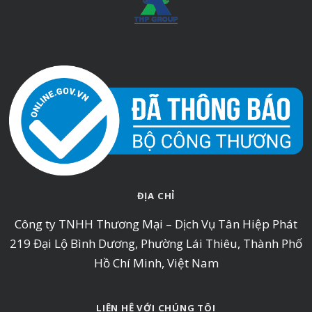
ĐỊA CHỈ
Công ty TNHH Thương Mại – Dịch Vụ Tân Hiệp Phát
219 Đại Lộ Bình Dương, Phường Lái Thiêu, Thành Phố
Hồ Chí Minh, Việt Nam
LIÊN HỆ VỚI CHÚNG TÔI