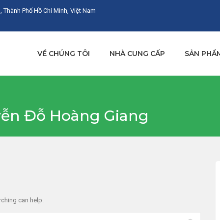
, Thành Phố Hồ Chí Minh, Việt Nam
VỀ CHÚNG TÔI
NHÀ CUNG CẤP
SẢN PHẨ
uyễn Đỗ Hoàng Giang
rching can help.