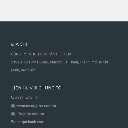
ĐỊA CHỈ
CÔNG TY TNHH TMDV TÂN HIỆP PHÁT
219 Đại Lộ Bình Dương, Phường Lái Thiêu, Thành Phố Hồ Chí
Minh, Việt Nam
LIÊN HỆ VỚI CHÚNG TÔI
à
0937 - 476 - 921
recruitment@thp.com.vn
info@thp.com.vn
tranquithanh.com