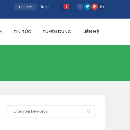
register
login
2
M
TIN TỨC
TUYỂN DỤNG
LIÊN HỆ