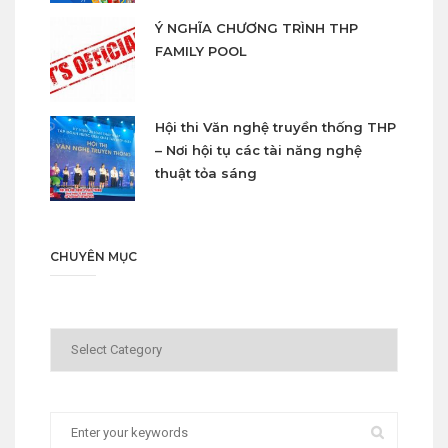
Ý NGHĨA CHƯƠNG TRÌNH THP
FAMILY POOL
Hội thi Văn nghệ truyền thống THP
– Nơi hội tụ các tài năng nghệ
thuật tỏa sáng
CHUYÊN MỤC
Chuyên
mục