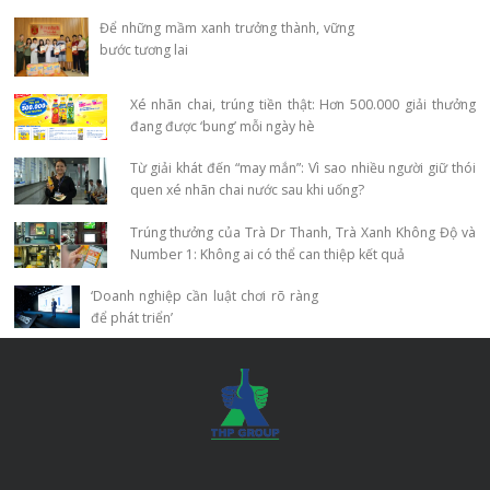
Để những mầm xanh trưởng thành, vững
bước tương lai
Xé nhãn chai, trúng tiền thật: Hơn 500.000 giải thưởng
đang được ‘bung’ mỗi ngày hè
Từ giải khát đến “may mắn”: Vì sao nhiều người giữ thói
quen xé nhãn chai nước sau khi uống?
Trúng thưởng của Trà Dr Thanh, Trà Xanh Không Độ và
Number 1: Không ai có thể can thiệp kết quả
‘Doanh nghiệp cần luật chơi rõ ràng
để phát triển’