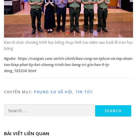
Ban tổ chức chương trình học bổng chụp hình lưu niệm sau buổi lễ trao học
bổng
Nguồn: https://congan.com.vn/tin-chinh/bao-cong-an-tphcm-va-tap-doan-
tan-hiep-phat-ky-ket-chuong-trinh-hoc-bong-tri-gia-hon-9-ty-
dong_183334.html
CHUYÊN MỤC:
PHỤNG SỰ XÃ HỘI
,
TIN TỨC
Search for:
BÀI VIẾT LIÊN QUAN