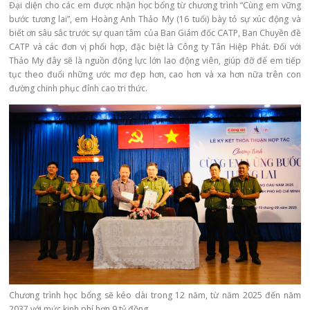
Đại diện cho các em được nhận học bổng từ chương trình “Cùng em vững
bước tương lai”, em Hoàng Anh Thảo My (16 tuổi) bày tỏ sự xúc động và
biết ơn sâu sắc trước sự quan tâm của Ban Giám đốc CATP, Ban Chuyền đề
CATP và các đơn vị phối hợp, đặc biệt là Công ty Tân Hiệp Phát. Đối với
Thảo My đây sẽ là nguồn động lực lớn lao động viên, giúp đỡ để em tiếp
tục theo đuổi những ước mơ đẹp hơn, cao hơn và xa hơn nữa trên con
đường chinh phục đỉnh cao tri thức.
Chương trình học bổng sẽ kéo dài trong 12 năm, từ năm 2025 đến năm
2037 với mức kinh phí hơn 9 tỷ đồng