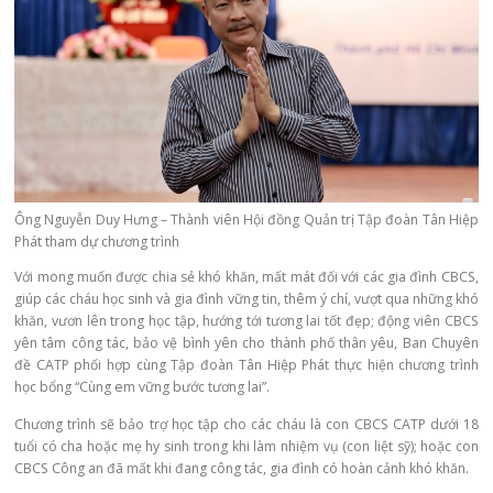
Ông Nguyễn Duy Hưng – Thành viên Hội đồng Quản trị Tập đoàn Tân Hiệp
Phát tham dự chương trình
Với mong muốn được chia sẻ khó khăn, mất mát đối với các gia đình CBCS,
giúp các cháu học sinh và gia đình vững tin, thêm ý chí, vượt qua những khó
khăn, vươn lên trong học tập, hướng tới tương lai tốt đẹp; động viên CBCS
yên tâm công tác, bảo vệ bình yên cho thành phố thân yêu, Ban Chuyên
đề CATP phối hợp cùng Tập đoàn Tân Hiệp Phát thực hiện chương trình
học bổng “Cùng em vững bước tương lai”.
Chương trình sẽ bảo trợ học tập cho các cháu là con CBCS CATP dưới 18
tuổi có cha hoặc mẹ hy sinh trong khi làm nhiệm vụ (con liệt sỹ); hoặc con
CBCS Công an đã mất khi đang công tác, gia đình có hoàn cảnh khó khăn.