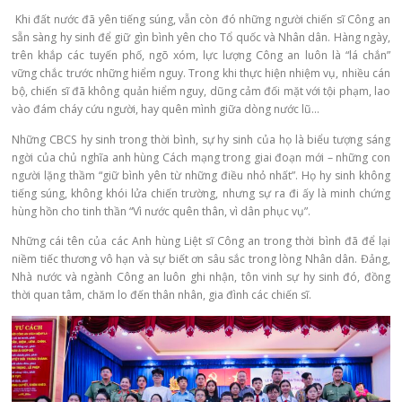
Khi đất nước đã yên tiếng súng, vẫn còn đó những người chiến sĩ Công an
sẵn sàng hy sinh để giữ gìn bình yên cho Tổ quốc và Nhân dân. Hàng ngày,
trên khắp các tuyến phố, ngõ xóm, lực lượng Công an luôn là “lá chắn”
vững chắc trước những hiểm nguy. Trong khi thực hiện nhiệm vụ, nhiều cán
bộ, chiến sĩ đã không quản hiểm nguy, dũng cảm đối mặt với tội phạm, lao
vào đám cháy cứu người, hay quên mình giữa dòng nước lũ…
Những CBCS hy sinh trong thời bình, sự hy sinh của họ là biểu tượng sáng
ngời của chủ nghĩa anh hùng Cách mạng trong giai đoạn mới – những con
người lặng thầm “giữ bình yên từ những điều nhỏ nhất”. Họ hy sinh không
tiếng súng, không khói lửa chiến trường, nhưng sự ra đi ấy là minh chứng
hùng hồn cho tinh thần “Vì nước quên thân, vì dân phục vụ”.
Những cái tên của các Anh hùng Liệt sĩ Công an trong thời bình đã để lại
niềm tiếc thương vô hạn và sự biết ơn sâu sắc trong lòng Nhân dân. Đảng,
Nhà nước và ngành Công an luôn ghi nhận, tôn vinh sự hy sinh đó, đồng
thời quan tâm, chăm lo đến thân nhân, gia đình các chiến sĩ.