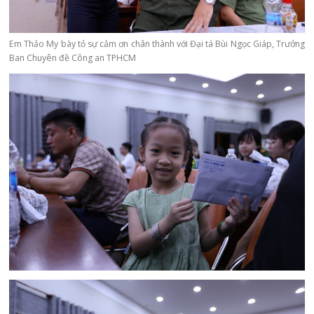
Em Thảo My bày tỏ sự cảm ơn chân thành với Đại tá Bùi Ngọc Giáp, Trưởng
Ban Chuyên đề Công an TPHCM