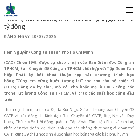
Báo Công an TPHCM và Tập đoàn Tân Hiệp
Menu
Phát ký kết chương trình học bổng trị giá hơn 9
tỷ đồng
ĐĂNG NGÀY
20/09/2025
Hiền Nguyễn/ Công an Thành Phố Hồ Chí Minh
(CAO) Chiều 19/9, được sự chấp thuận của Ban Giám đốc Công an
TPHCM, Ban Chuyên đề Công an TPHCM phối hợp với Tập đoàn Tân
Hiệp Phát ký kết thoả thuận hợp tác chương trình học
bổng “Cùng em vững bước tương lai” cho con cán bộ chiến sĩ
(CBCS) Công an hy sinh, mồ côi cha hoặc mẹ là CBCS công tác
trong lực lượng Công an TPHCM, và trao các suất học bổng đầu
tiên.
Tham dự chương trình có Đại tá Bùi Ngọc Giáp – Trưởng ban Chuyên đề
CATP và các đồng chí lãnh đạo Ban Chuyên đề CATP; ông Nguyễn Duy
Hưng, Thành viên Hội đồng quản trị
Tập đoàn Tân Hiệp Phát
và cán bộ,
nhân viên tập đoàn; đại diện lãnh đạo các phòng chức năng và đoàn thể
CATP, cùng 39 cháu học sinh được nhận học bổng và các bậc phụ huynh.