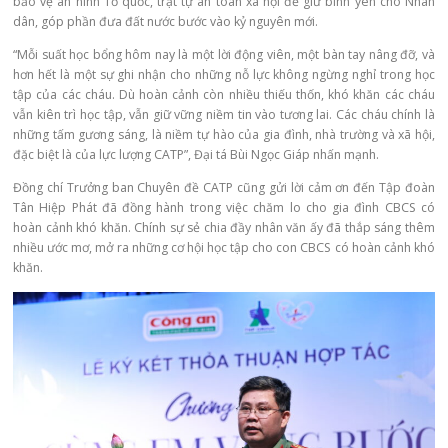
bảo vệ an ninh Tổ quốc, trật tự an toàn xã hội để giữ bình yên cho Nhân
dân, góp phần đưa đất nước bước vào kỷ nguyên mới.​
“Mỗi suất học bổng hôm nay là một lời động viên, một bàn tay nâng đỡ, và
hơn hết là một sự ghi nhận cho những nỗ lực không ngừng nghỉ trong học
tập của các cháu. Dù hoàn cảnh còn nhiều thiếu thốn, khó khăn các cháu
vẫn kiên trì học tập, vẫn giữ vững niềm tin vào tương lai. Các cháu chính là
những tấm gương sáng, là niềm tự hào của gia đình, nhà trường và xã hội,
đặc biệt là của lực lượng CATP”, Đại tá Bùi Ngọc Giáp nhấn mạnh.
Đồng chí Trưởng ban Chuyên đề CATP cũng gửi lời cảm ơn đến Tập đoàn
Tân Hiệp Phát đã đồng hành trong việc chăm lo cho gia đình CBCS có
hoàn cảnh khó khăn. Chính sự sẻ chia đầy nhân văn ấy đã thắp sáng thêm
nhiều ước mơ, mở ra những cơ hội học tập cho con CBCS có hoàn cảnh khó
khăn.