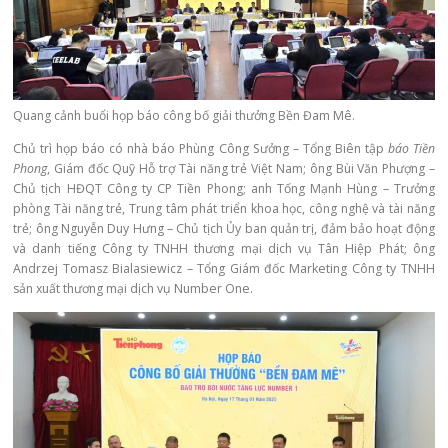
Quang cảnh buổi họp báo
công bố giải thưởng
Bền Đam Mê.
Chủ trì họp báo có nhà báo Phùng Công Sưởng – Tổng Biên tập
báo Tiền
Phong
, Giám đốc Quỹ Hỗ trợ Tài năng trẻ Việt Nam; ông Bùi Văn Phượng –
Chủ tịch HĐQT Công ty CP Tiền Phong; anh Tống Mạnh Hùng – Trưởng
phòng Tài năng trẻ, Trung tâm phát triển khoa học, công nghệ và tài năng
trẻ; ông Nguyễn Duy Hưng – Chủ tịch Ủy ban quản trị, đảm bảo hoạt động
và danh tiếng Công ty TNHH thương mại dịch vụ
Tân Hiệp Phát
; ông
Andrzej Tomasz Bialasiewicz – Tổng Giám đốc Marketing Công ty TNHH
sản xuất thương mại dịch vụ Number One.