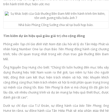
trên hành trình thực hiện ước mơ.
Nhà báo Phùng Công Sưởng chia sẻ tại buổi họp báo.
Tìm kiếm dự án hiệu quả giàu giá trị cho cộng đồng
Phóng viên
Tạp chí Gia đình Việt Nam
đặt câu hỏi về lý do Tân Hiệp Phát và
nhãn hàng Number One lại chọn Báo
Tiền Phong
đồng hành cùng chương
trình; tiêu chí quan trọng nhất trong xét chọn trao giải thưởng Bền Đam
Mê.
Ông Nguyễn Duy Hưng cho biết: “Chúng tôi luôn hướng đến mục tiêu
xây
dựng
thương hiệu Việt Nam vươn ra thế giới, tạo niềm tự hào cho người
Việt, đồng thời cam kết thực hiện trách nhiệm xã hội. Việc khuyến khích
cộng đồng cùng thực hiện trách nhiệm xã hội là một phần quan trọng trong
sứ mệnh của chúng tôi. Báo
Tiền Phong
là đơn vị mà chúng tôi đã gắn bó
lâu dài, với nhiều chương trình và dự án mang lại hiệu quả thiết thực, được
đánh giá rất cao”.
Dưới sự chỉ đạo của T.Ư Đoàn, sự đồng hành của
báo
Tiền Phong
, ông
Hưng tin rằng, sự đồng hành của Tân Hiệp Phát sẽ góp phần giúp thế hệ