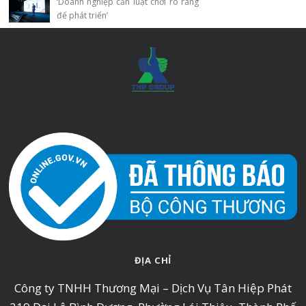
‘Doanh nghiệp cần luật chơi rõ ràng
để phát triển’
ĐỊA CHỈ
Công ty TNHH Thương Mại – Dịch Vụ Tân Hiệp Phát