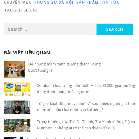
CHUYÊN MỤC:
PHỤNG SỰ XÃ HỘI
,
SẢN PHẨM
,
TIN TỨC
TAGGED
SLIDER
Search for:
BÀI VIẾT LIÊN QUAN
Để những mầm xanh trưởng thành, vững
bước tương lai
Xé nhãn chai, trúng tiền thật: Hơn 500.000 giải thưởng
đang được ‘bung’ mỗi ngày hè
Từ giải khát đến “may mắn”: Vì sao nhiều người giữ thói
quen xé nhãn chai nước sau khi uống?
Trúng thưởng của Trà Dr Thanh, Trà Xanh Không Độ và
Number 1: Không ai có thể can thiệp kết quả