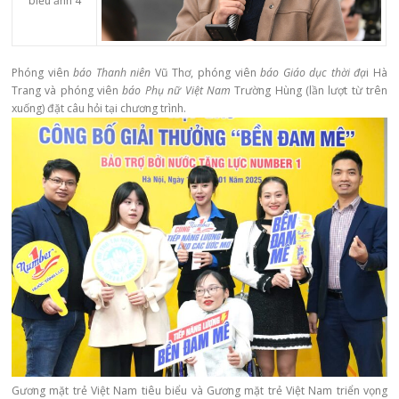
Phóng viên
báo Thanh niên
Vũ Thơ, phóng viên
báo Giáo dục thời đạ
i Hà
Trang và phóng viên
báo Phụ nữ Việt Nam
Trường Hùng (lần lượt từ trên
xuống) đặt câu hỏi tại chương trình.
Gương mặt trẻ Việt Nam tiêu biểu
và Gương mặt trẻ Việt Nam triển vọng