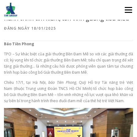
Sự khác biệt của Giải thưởng Bền Đam Mê trên
Menu
hành trình tìm kiếm, tôn vinh gương tiêu biểu
ĐĂNG NGÀY
18/01/2025
Báo Tiền Phong
TPO – Sự khác biệt của giải thưởng Bền Đam Mê so với các giải thưởng đã
có; kỳ vọng khi tổ chức giải thưởng Bền Đam Mê; tiêu chí quan trọng để xét
tặng giải thưởng… là những câu hỏi được phóng viên quan tâm tại chương
trình họp báo công bố Giải thưởng Bền Đam Mê.
Chiều 17/1, tại Hà Nội,
báo
Tiền Phong
,
Quỹ Hỗ trợ Tài năng trẻ Việt
Nam
(thuộc Trung ương Đoàn TNCS Hồ Chí Minh) tổ chức họp báo công
bố
Giải thưởng Bền Đam Mê
– tôn vinh những nỗ lực vượt qua khó khăn và
sự bền bỉ trong hành trình theo đuổi đam mê của thế hệ trẻ Việt Nam.