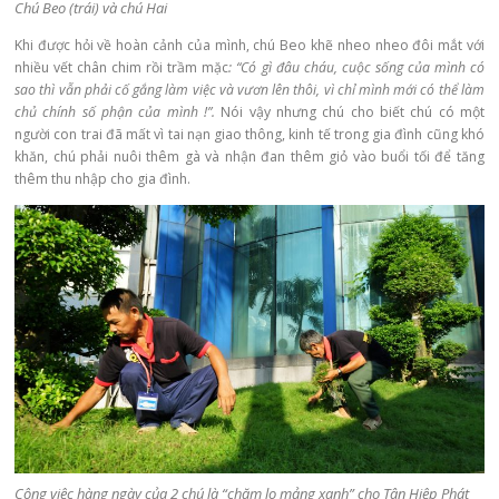
Chú Beo (trái) và chú Hai
Khi được hỏi về hoàn cảnh của mình, chú Beo khẽ nheo nheo đôi mắt với
nhiều vết chân chim rồi trầm mặc
: “Có gì đâu cháu, cuộc sống của mình có
sao thì vẫn phải cố gắng làm việc và vươn lên thôi, vì chỉ mình mới có thể làm
chủ chính số phận của mình !”.
Nói vậy nhưng chú cho biết chú có một
người con trai đã mất vì tai nạn giao thông, kinh tế trong gia đình cũng khó
khăn, chú phải nuôi thêm gà và nhận đan thêm giỏ vào buổi tối để tăng
thêm thu nhập cho gia đình.
Công việc hàng ngày của 2 chú là “chăm lo mảng xanh” cho Tân Hiệp Phát