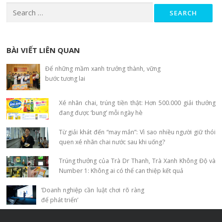
Search for:
BÀI VIẾT LIÊN QUAN
Để những mầm xanh trưởng thành, vững
bước tương lai
Xé nhãn chai, trúng tiền thật: Hơn 500.000 giải thưởng
đang được ‘bung’ mỗi ngày hè
Từ giải khát đến “may mắn”: Vì sao nhiều người giữ thói
quen xé nhãn chai nước sau khi uống?
Trúng thưởng của Trà Dr Thanh, Trà Xanh Không Độ và
Number 1: Không ai có thể can thiệp kết quả
‘Doanh nghiệp cần luật chơi rõ ràng
để phát triển’