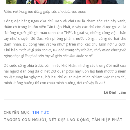
Niềm vui trong lao động giúp các chú luôn lạc quan
Công việc hàng ngày của chú Beo và chú Hai là chăm sóc các cây xanh,
thảm cỏ trong khuôn viên Tân Hiệp Phát, vì vậy các chú còn được gọi vui là
“Những người giữ gìn màu xanh cho THP”. Ngoài ra, những công việc chân
tay như chuyển đồ đạc, văn phòng phẩm, nước uống,… cũng do hai chú
đảm nhận. Dù công việc vất vả nhưng trên môi các chú luôn nở nụ cười.
Chú bảo: “
Vất vả gì đâu con ơi, tụi nhỏ trong này tốt lắm, thấy mình khiêng đồ
nặng nhọc gì là tụi nó sắn tay vô giúp nên làm khỏe re à!”
Dù cuộc sống phía trước còn nhiều khó khăn, nhưng sâu trong đôi mắt của
hai người đàn ông đã đi hết 2/3 quãng đời này luôn lấp lánh một thứ niềm
tin về tương lai ngày mai, bởi hai chú quan niệm mình cứ làm việc chăm chỉ,
mình không hưởng thì con cháu mình hưởng, đời chỉ vậy là vui !
Lê Đình Lâm
CHUYÊN MỤC:
TIN TỨC
TAGGED
CON NGƯỜI
,
NÉT ĐẸP LAO ĐỘNG
,
TÂN HIỆP PHÁT