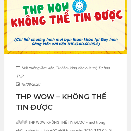
Môi trường làm việc
,
Tự hào Công việc của tôi
,
Tự hào
THP
18/09/2020
THP WOW – KHÔNG THỂ
TIN ĐƯỢC
🌈🌈🌈 THP WOW KHÔNG THỂ TIN ĐƯỢC – một trong
những chương trình HOT nhất trong năm 2020. ❓❓❓ Có rất